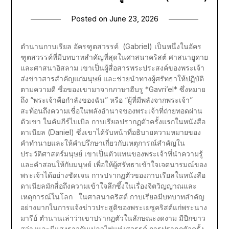
Posted on
June 23, 2026
ตำนานกาบเรียล อัครฑูตสวรรค์ (Gabriel) เป็นหนึ่งในอัคร
ฑูตสวรรค์ที่มีบทบาทสำคัญที่สุดในศาสนาคริสต์ ศาสนายูดาย
และศาสนาอิสลาม เขาเป็นผู้สื่อสารพระประสงค์ของพระเจ้า
ส่งข่าวสารสำคัญแก่มนุษย์ และช่วยนำทางผู้ศรัทธาให้ปฏิบัติ
ตามความดี ชื่อของเขามาจากภาษาฮีบรู *Gavri’el* ซึ่งหมาย
ถึง “พระเจ้าคือกำลังของฉัน” หรือ “ผู้ที่มีพลังจากพระเจ้า”
สะท้อนถึงความเชื่อในพลังอำนาจของพระเจ้าที่ถ่ายทอดผ่าน
ตัวเขา ในคัมภีร์ไบเบิล กาบเรียลปรากฏตัวครั้งแรกในหนังสือ
ดาเนียล (Daniel) ซึ่งเขาได้รับหน้าที่อธิบายความหมายของ
คำทำนายและให้คำปรึกษาเกี่ยวกับเหตุการณ์สำคัญใน
ประวัติศาสตร์มนุษย์ เขาเป็นตัวแทนของพระเจ้าที่นำความรู้
และคำสอนให้กับมนุษย์ เพื่อให้ผู้ศรัทธาเข้าใจเจตนารมณ์ของ
พระเจ้าได้อย่างชัดเจน การปรากฏตัวของกาบเรียลในหนังสือ
ดาเนียลมักสื่อถึงความเข้าใจลึกซึ้งในเรื่องจิตวิญญาณและ
เหตุการณ์ในโลก ในศาสนาคริสต์ กาบเรียลมีบทบาทสำคัญ
อย่างมากในการแจ้งข่าวประสูติของพระเยซูคริสต์แก่พระนาง
มารีย์ ตำนานเล่าว่าเขาปรากฏตัวในลักษณะงดงาม มีปีกขาว
สว่างและมีแสงราวกับเปลวไฟแห่งสวรรค์ การปรากฏตัวครั้ง