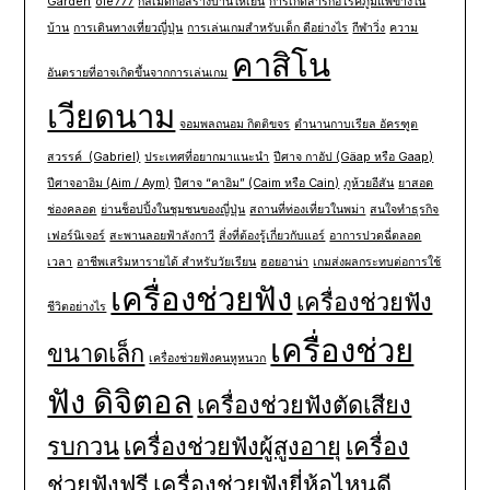
Garden
ole777
กลเม็ดก่อสร้างบ้านให้เย็น
การเกิดสารก่อโรคภูมิแพ้ข้างใน
บ้าน
การเดินทางเที่ยวญี่ปุ่น
การเล่นเกมสำหรับเด็ก ดีอย่างไร
กีฬาวิ่ง
ความ
คาสิโน
อันตรายที่อาจเกิดขึ้นจากการเล่นเกม
เวียดนาม
จอมพลถนอม กิตติขจร
ตำนานกาบเรียล อัครฑูต
สวรรค์ (Gabriel)
ประเทศที่อยากมาแนะนำ
ปีศาจ กาอัป (Gäap หรือ Gaap)
ปีศาจอาอิม (Aim / Aym)
ปีศาจ “คาอิม” (Caim หรือ Cain)
ภูห้วยอีสัน
ยาสอด
ช่องคลอด
ย่านช็อปปิ้งในชุมชนของญี่ปุ่น
สถานที่ท่องเที่ยวในพม่า
สนใจทำธุรกิจ
เฟอร์นิเจอร์
สะพานลอยฟ้าลังกาวี
สิ่งที่ต้องรู้เกี่ยวกับแอร์
อาการปวดฉี่ตลอด
เวลา
อาชีพเสริมหารายได้ สำหรับวัยเรียน
ฮอยอาน่า
เกมส่งผลกระทบต่อการใช้
เครื่องช่วยฟัง
เครื่องช่วยฟัง
ชีวิตอย่างไร
เครื่องช่วย
ขนาดเล็ก
เครื่องช่วยฟังคนหูหนวก
ฟัง ดิจิตอล
เครื่องช่วยฟังตัดเสียง
รบกวน
เครื่องช่วยฟังผู้สูงอายุ
เครื่อง
ช่วยฟังฟรี
เครื่องช่วยฟังยี่ห้อไหนดี