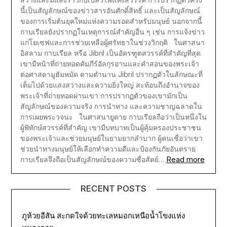
นี้เป็นสัญลักษณ์ของข่าวสารอันศักดิ์สิทธิ์ และเป็นสัญลักษณ์
ของการเริ่มต้นยุคใหม่แห่งความรอดสำหรับมนุษย์ นอกจากนี้
กาบเรียลยังปรากฏในเหตุการณ์สำคัญอื่น ๆ เช่น การแจ้งข่าว
แก่โยเซฟและการช่วยเหลือผู้ศรัทธาในช่วงวิกฤติ ในศาสนา
อิสลาม กาบเรียล หรือ Jibril เป็นอัครฑูตสวรรค์ที่สำคัญที่สุด
เขามีหน้าที่ถ่ายทอดคัมภีร์อัลกุรอานและคำสอนของพระเจ้า
ต่อศาสดามูฮัมหมัด ตามตำนาน Jibril ปรากฏตัวในลักษณะที่
เต็มไปด้วยแสงสว่างและความยิ่งใหญ่ สะท้อนถึงอำนาจของ
พระเจ้าที่ถ่ายทอดผ่านเขา การปรากฏตัวของเขามักเป็น
สัญลักษณ์ของความจริง การนำทาง และความชาญฉลาดใน
การเผยพระวจนะ ในศาสนายูดาย กาบเรียลถือว่าเป็นหนึ่งใน
ผู้พิทักษ์สวรรค์ที่สำคัญ เขามีบทบาทเป็นผู้คุ้มครองประชาชน
ของพระเจ้าและช่วยมนุษย์ในยามยากลำบาก ผู้คนเชื่อว่าเขา
ช่วยนำทางมนุษย์ให้เลือกทำความดีและป้องกันภัยอันตราย
Read more
กาบเรียลจึงถือเป็นสัญลักษณ์ของความซื่อสัตย์…
RECENT POSTS
ภูห้วยอีสัน สะกดใจด้วยทะเลหมอกเหนือน้ำโขงแห่ง